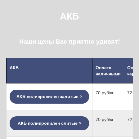
АКБ
Наши цены Вас приятно удивят!
АКБ
Оплата
Опла
наличными
карт
70 руб/кг
72 ру
АКБ полипропилен залитые >
70 руб/кг
72 ру
АКБ полипропилен слитые >