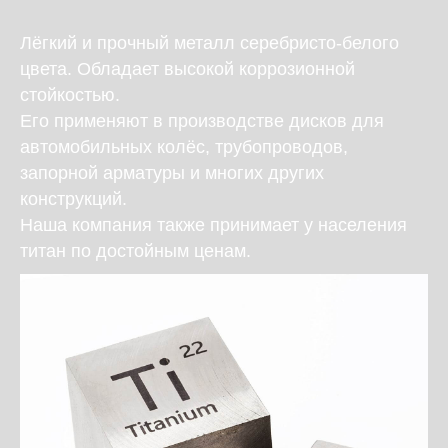
Лёгкий и прочный металл серебристо-белого
цвета. Обладает высокой коррозионной
стойкостью.
Его применяют в производстве дисков для
автомобильных колёс, трубопроводов,
запорной арматуры и многих других
конструкций.
Наша компания также принимает у населения
титан по достойным ценам.