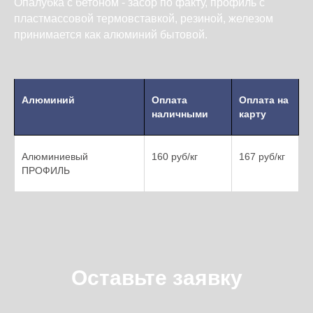
Опалубка с бетоном - засор по факту, профиль с
пластмассовой термовставкой, резиной, железом
принимается как алюминий бытовой.
Алюминий
Оплата
Оплата на
наличными
карту
Алюминиевый
160 руб/кг
167 руб/кг
ПРОФИЛЬ
Оставьте заявку