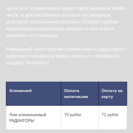
Цена за кг алюминиевых радиаторов указана в прайс-
листе, а для постоянных оптовых поставщиков
действуют специальные условия. Условия приёма
алюминиевых радиаторов указаны в описании и
являются постоянными.
Ближайший пункт приёма алюминиевых радиаторов с
адресом и телефоном можно узнать по телефону в
разделе "Контакты".
Алюминий
Оплата
Оплата на
наличными
карту
Лом алюминиевый
70 руб/кг
72 руб/кг
РАДИАТОРЫ