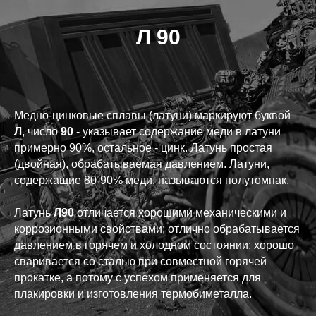
Л 90
Медно-цинковые сплавы (латуни) маркируют буквой
Л
, число
90
- указывает содержание меди в латуни
примерно 90%, остальное - цинк. Латунь простая
(двойная), обрабатываемая давлением. Латуни,
содержащие 80-90% меди, называются полутомпак.
Латунь
Л90
отличается хорошими механическими и
коррозионными свойствами; отлично обрабатывается
давлением в горячем и холодном состоянии; хорошо
сваривается со сталью при совместной горячей
прокатке, а потому с успехом применяется для
плакировки и изготовления термобиметалла.