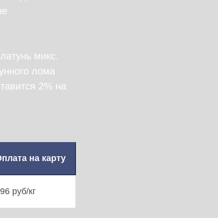
ые
латунь микс.
тунного лома
ставится 2% на
плата на карту
96 руб/кг