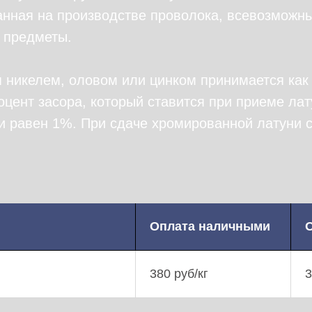
анная на производстве проволока, всевозможн
 предметы.
 никелем, оловом или цинком принимается как 
цент засора, который ставится при приеме ла
и равен 1%. При сдаче хромированной латуни 
Оплата наличными
О
380 руб/кг
3