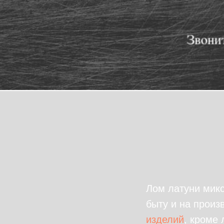
Лом латуни микс
быту и на произ
изделий
, кроме 