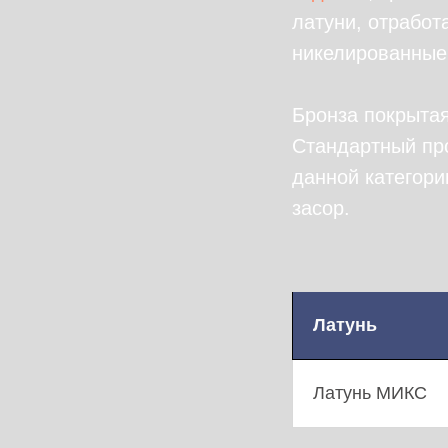
латуни, отработ
никелированные
Бронза покрытая
Стандартный про
данной категори
засор.
Латунь
Латунь МИКС