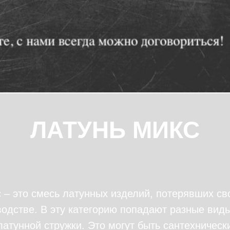
ЛАТУНЬ МИКС
 – это смесь латунных изделий, потерявших св
водстве. В эту категорию попадают разные вид
латунной стружки. Это могут быть сантехническ