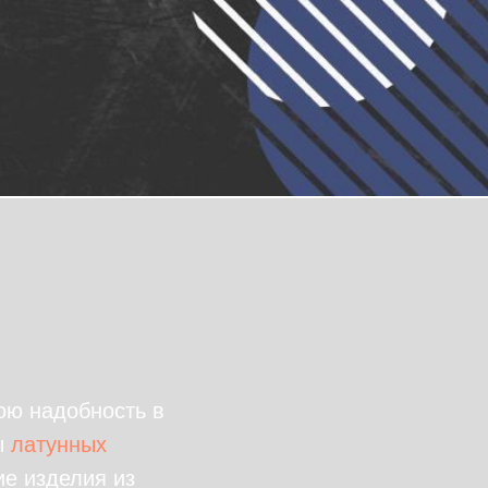
ою надобность в
ы
латунных
ие изделия из